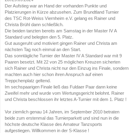
Der Aufstieg war an Hand der vorhanden Punkte und
Platzierungen in Kürze abzusehen. Zum Brundtland Turnier
des TSC Rot-Weiss Viernheim e.V. gelang es Rainer und
Christa Brühl dann schließlich.
Die beiden tanzten bereits am Samstag in der Master IV A
Standard und belegten den 5. Platz.
Gut ausgeruht und motiviert gingen Rainer und Christa am
nächsten Tag noch einmal an den Start.
Das sonntägliche Turnier der Master IV A Standard war mit 9
Paaren besetzt. Mit 22 von 25 möglichen Kreuzen sicherten
sich Rainer und Christa nicht nur den Einzug ins Finale, sondern
machten auch hier schon ihren Anspruch auf einen
Treppchenplatz geltend.
Im sechspaarigen Finale ließ das Fuldaer Paar dann keine
Zweifel mehr und wurde vom Wertungsgericht belohnt. Rainer
und Christa beschlossen ihr letztes A-Turnier mit dem 1. Platz !
Vor ziemlich genau 14 Jahren, im September 2010 betraten
beide zum erstenmal das Turnierparkett und sind nun in die
höchste deutsche Klasse des Amateur Tanzsports
aufgestiegen. Willkommen in der S-Klasse !