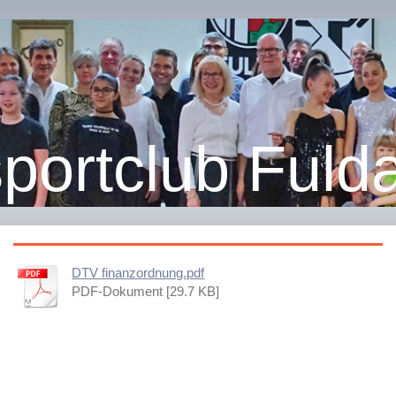
portclub Fulda
DTV finanzordnung.pdf
PDF-Dokument [29.7 KB]