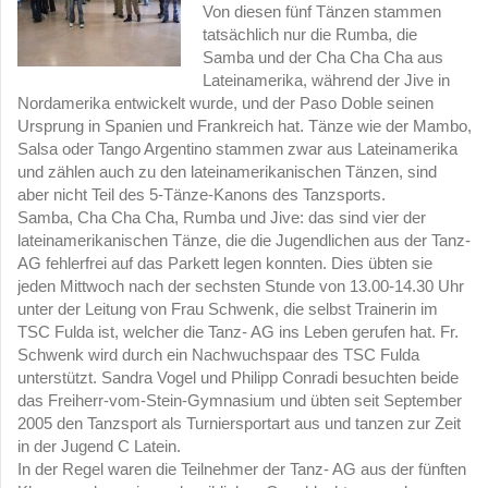
Von diesen fünf Tänzen stammen
tatsächlich nur die Rumba, die
Samba und der Cha Cha Cha aus
Lateinamerika, während der Jive in
Nordamerika entwickelt wurde, und der Paso Doble seinen
Ursprung in Spanien und Frankreich hat. Tänze wie der Mambo,
Salsa oder Tango Argentino stammen zwar aus Lateinamerika
und zählen auch zu den lateinamerikanischen Tänzen, sind
aber nicht Teil des 5-Tänze-Kanons des Tanzsports.
Samba, Cha Cha Cha, Rumba und Jive: das sind vier der
lateinamerikanischen Tänze, die die Jugendlichen aus der Tanz-
AG fehlerfrei auf das Parkett legen konnten. Dies übten sie
jeden Mittwoch nach der sechsten Stunde von 13.00-14.30 Uhr
unter der Leitung von Frau Schwenk, die selbst Trainerin im
TSC Fulda ist, welcher die Tanz- AG ins Leben gerufen hat. Fr.
Schwenk wird durch ein Nachwuchspaar des TSC Fulda
unterstützt. Sandra Vogel und Philipp Conradi besuchten beide
das Freiherr-vom-Stein-Gymnasium und übten seit September
2005 den Tanzsport als Turniersportart aus und tanzen zur Zeit
in der Jugend C Latein.
In der Regel waren die Teilnehmer der Tanz- AG aus der fünften