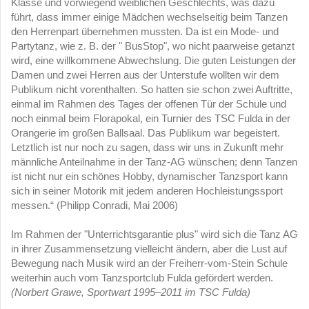
Klasse und vorwiegend weiblichen Geschlechts, was dazu
führt, dass immer einige Mädchen wechselseitig beim Tanzen
den Herrenpart übernehmen mussten. Da ist ein Mode- und
Partytanz, wie z. B. der " BusStop", wo nicht paarweise getanzt
wird, eine willkommene Abwechslung. Die guten Leistungen der
Damen und zwei Herren aus der Unterstufe wollten wir dem
Publikum nicht vorenthalten. So hatten sie schon zwei Auftritte,
einmal im Rahmen des Tages der offenen Tür der Schule und
noch einmal beim Florapokal, ein Turnier des TSC Fulda in der
Orangerie im großen Ballsaal. Das Publikum war begeistert.
Letztlich ist nur noch zu sagen, dass wir uns in Zukunft mehr
männliche Anteilnahme in der Tanz-AG wünschen; denn Tanzen
ist nicht nur ein schönes Hobby, dynamischer Tanzsport kann
sich in seiner Motorik mit jedem anderen Hochleistungssport
messen.“ (Philipp Conradi, Mai 2006)
Im Rahmen der "Unterrichtsgarantie plus" wird sich die Tanz AG
in ihrer Zusammensetzung vielleicht ändern, aber die Lust auf
Bewegung nach Musik wird an der Freiherr-vom-Stein Schule
weiterhin auch vom Tanzsportclub Fulda gefördert werden.
(Norbert Grawe, Sportwart 1995–2011 im TSC Fulda)